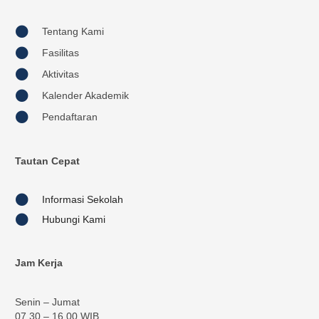
Tentang Kami
Fasilitas
Aktivitas
Kalender Akademik
Pendaftaran
Tautan Cepat
Informasi Sekolah
Hubungi Kami
Jam Kerja
Senin – Jumat
07.30 – 16.00 WIB