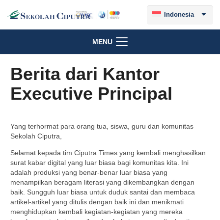
Indonesia
MENU
Berita dari Kantor
Executive Principal
Yang terhormat para orang tua, siswa, guru dan komunitas
Sekolah Ciputra,
Selamat kepada tim Ciputra Times yang kembali menghasilkan
surat kabar digital yang luar biasa bagi komunitas kita. Ini
adalah produksi yang benar-benar luar biasa yang
menampilkan beragam literasi yang dikembangkan dengan
baik. Sungguh luar biasa untuk duduk santai dan membaca
artikel-artikel yang ditulis dengan baik ini dan menikmati
menghidupkan kembali kegiatan-kegiatan yang mereka