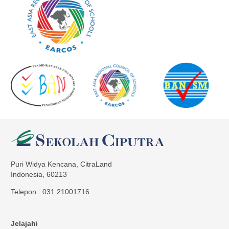
Puri Widya Kencana, CitraLand
Indonesia, 60213
Telepon : 031 21001716
Jelajahi