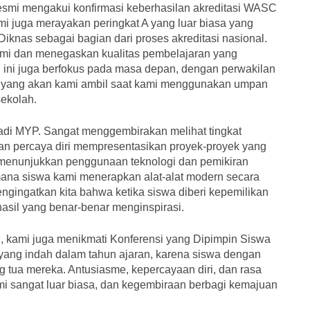
resmi mengakui konfirmasi keberhasilan akreditasi WASC
ami juga merayakan peringkat A yang luar biasa yang
knas sebagai bagian dari proses akreditasi nasional.
kami dan menegaskan kualitas pembelajaran yang
n ini juga berfokus pada masa depan, dengan perwakilan
ya yang akan kami ambil saat kami menggunakan umpan
sekolah.
badi MYP. Sangat menggembirakan melihat tingkat
an percaya diri mempresentasikan proyek-proyek yang
menunjukkan penggunaan teknologi dan pemikiran
na siswa kami menerapkan alat-alat modern secara
engingatkan kita bahwa ketika siswa diberi kepemilikan
asil yang benar-benar menginspirasi.
, kami juga menikmati Konferensi yang Dipimpin Siswa
 yang indah dalam tahun ajaran, karena siswa dengan
ua mereka. Antusiasme, kepercayaan diri, dan rasa
mi sangat luar biasa, dan kegembiraan berbagi kemajuan