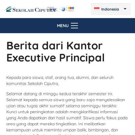
Indonesia
MENU
Berita dari Kantor
Executive Principal
Kepada para siswa, staf, orang tua, alumni, dan seluruh
komunitas Sekolah Ciputra,
Selamat datang di minggu kedua terakhir semester ini.
Selamat kepada semua siswa yang baru saja menyelesaikan
ujian atau tugas akhir sumatif selama seminggu terakhir.
Kunci untuk peningkatan adalah mengklarifikasi informasi
yang Anda dapatkan dari hasil sumatif. Siswa perlu fokus pada
area yang dapat mereka tingkatkan. Ini melibatkan
kemampuan untuk meminta umpan balik, bimbingan, dan