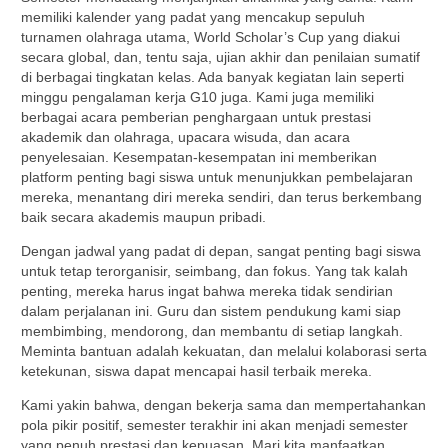
memiliki kalender yang padat yang mencakup sepuluh
turnamen olahraga utama, World Scholar’s Cup yang diakui
secara global, dan, tentu saja, ujian akhir dan penilaian sumatif
di berbagai tingkatan kelas. Ada banyak kegiatan lain seperti
minggu pengalaman kerja G10 juga. Kami juga memiliki
berbagai acara pemberian penghargaan untuk prestasi
akademik dan olahraga, upacara wisuda, dan acara
penyelesaian. Kesempatan-kesempatan ini memberikan
platform penting bagi siswa untuk menunjukkan pembelajaran
mereka, menantang diri mereka sendiri, dan terus berkembang
baik secara akademis maupun pribadi.
Dengan jadwal yang padat di depan, sangat penting bagi siswa
untuk tetap terorganisir, seimbang, dan fokus. Yang tak kalah
penting, mereka harus ingat bahwa mereka tidak sendirian
dalam perjalanan ini. Guru dan sistem pendukung kami siap
membimbing, mendorong, dan membantu di setiap langkah.
Meminta bantuan adalah kekuatan, dan melalui kolaborasi serta
ketekunan, siswa dapat mencapai hasil terbaik mereka.
Kami yakin bahwa, dengan bekerja sama dan mempertahankan
pola pikir positif, semester terakhir ini akan menjadi semester
yang penuh prestasi dan kepuasan. Mari kita manfaatkan