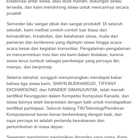
kolaborasi antar siswa, atau studi mandiri, dukungan selalu
tersedia, dan kami mendorong siswa untuk mencarinya secara
proaktif.
Semester lalu sangat sibuk dan sangat produktif. Di seluruh
sekolah, kami melihat contoh-contoh luar biasa dari
kemandirian, kreativitas, dan ketahanan siswa, mulai dari
pameran dan konferensi yang dipimpin siswa hingga acara-
acara besar dan kegiatan komunitas. Pengalaman-pengalaman
ini mencerminkan misi dan visi kami dalam tindakan, karena
siswa terus tumbuh sebagai pembelajar yang percaya diri,
mampu, dan berprinsip.
Selama istirahat, sungguh menyenangkan mendapat kabar
bahwa tiga siswa kami, SHAYN BUDIHARDJO, TIFFANY
EKOHARSONO, dan IVANDER SIMANJUNTAK, telah meraih
sertifikat Keunggulan dalam Kompetisi Komputasi Kanada, dan
siswa lainnya telah berprestasi dengan baik untuk mendapatkan
sertifikat partisipasi. Seluruh bidang TIK/Teknologi/Pemikiran
Komputasional benar-benar berkembang dengan baik, dan
saya percaya ini adalah pertanda kesuksesan dan
pertumbuhan di masa depan.
Semester mendatang menjanjikan dinamika yang sama. Kami